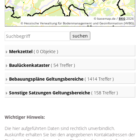
© basemap.de /
BKG
2026
© Hessische Verwaltung für Bodenmanagement und Geoinformation (HVBG)
Merkzettel
(
0 Objekte
)
Baulückenkataster
( 54 Treffer )
Bebauungspläne Geltungsbereiche
( 1414 Treffer )
Sonstige Satzungen Geltungsbereiche
( 158 Treffer )
Wichtiger Hinweis:
Die hier aufgeführten Daten sind rechtlich unverbindlich.
Auskünfte erhalten Sie bei den angegebenen Kontaktadressen der