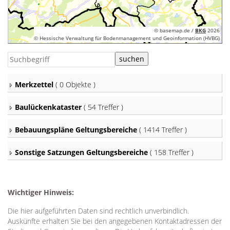
© basemap.de /
BKG
2026
© Hessische Verwaltung für Bodenmanagement und Geoinformation (HVBG)
Merkzettel
(
0 Objekte
)
Baulückenkataster
( 54 Treffer )
Bebauungspläne Geltungsbereiche
( 1414 Treffer )
Sonstige Satzungen Geltungsbereiche
( 158 Treffer )
Wichtiger Hinweis:
Die hier aufgeführten Daten sind rechtlich unverbindlich.
Auskünfte erhalten Sie bei den angegebenen Kontaktadressen der