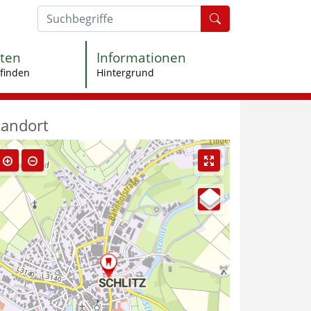
Formularschaltfl
ten
Informationen
finden
Hintergrund
tandort