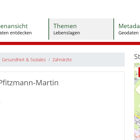
tenansicht
Themen
Metada
aten entdecken
Lebenslagen
Geodaten 
S
Gesundheit & Soziales
Zahnärzte
Pfitzmann-Martin
n