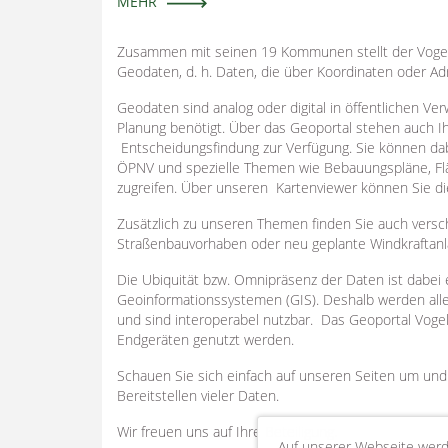
MEHR
Zusammen mit seinen 19 Kommunen stellt der Vogelsb
Geodaten, d. h. Daten, die über Koordinaten oder Ad
Geodaten sind analog oder digital in öffentlichen 
Planung benötigt. Über das Geoportal stehen auch Ih
Entscheidungsfindung zur Verfügung. Sie können dab
ÖPNV und spezielle Themen wie Bebauungspläne, Flä
zugreifen. Über unseren Kartenviewer können Sie dies
Zusätzlich zu unseren Themen finden Sie auch versc
Straßenbauvorhaben oder neu geplante Windkraftanl
Die Ubiquität bzw. Omnipräsenz der Daten ist dabei e
Geoinformationssystemen (GIS). Deshalb werden al
und sind interoperabel nutzbar. Das Geoportal Voge
Endgeräten genutzt werden.
Schauen Sie sich einfach auf unseren Seiten um un
Bereitstellen vieler Daten.
Wir freuen uns auf Ihre Beteiligung.
Auf unserer Webseite werd