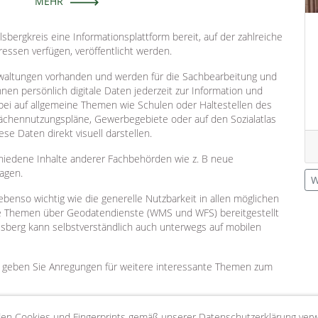
MEHR
ergkreis eine Informationsplattform bereit, auf der zahlreiche
ressen verfügen, veröffentlicht werden.
Verwaltungen vorhanden und werden für die Sachbearbeitung und
nen persönlich digitale Daten jederzeit zur Information und
ei auf allgemeine Themen wie Schulen oder Haltestellen des
chennutzungspläne, Gewerbegebiete oder auf den Sozialatlas
e Daten direkt visuell darstellen.
hiedene Inhalte anderer Fachbehörden wie z. B neue
agen.
W
benso wichtig wie die generelle Nutzbarkeit in allen möglichen
le Themen über Geodatendienste (WMS und WFS) bereitgestellt
lsberg kann selbstverständlich auch unterwegs auf mobilen
d geben Sie Anregungen für weitere interessante Themen zum
en Cookies und Fingerprints gemäß unserer Datenschutzerklärung ver