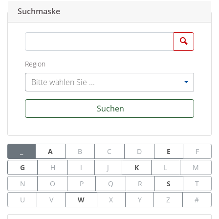
Suchmaske
Suchen
Region
Bitte wählen Sie ...
Suchen
_
A
B
C
D
E
F
G
H
I
J
K
L
M
N
O
P
Q
R
S
T
U
V
W
X
Y
Z
#