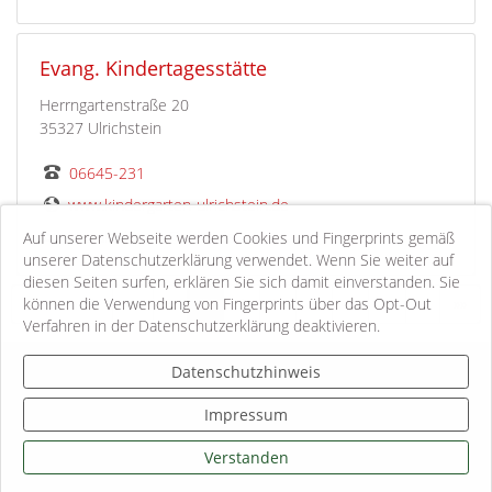
Evang. Kindertagesstätte
Herrngartenstraße 20
35327 Ulrichstein
06645-231
www.kindergarten-ulrichstein.de
kita.ulrichstein@ekhn.de
Auf unserer Webseite werden Cookies und Fingerprints gemäß
unserer Datenschutzerklärung verwendet. Wenn Sie weiter auf
diesen Seiten surfen, erklären Sie sich damit einverstanden. Sie
können die Verwendung von Fingerprints über das Opt-Out
1-9 von 62
««
«
1
2
3
4
5
...
»
»»
Verfahren in der Datenschutzerklärung deaktivieren.
Kontakt
Datenschutzhinweis
Impressum
Impressum
Datenschutzhinweise
Informationspflichten
Verstanden
Sitemap
Login Mitarbeiter