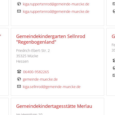
kiga.ruppertenrod@gemeinde-muecke.de
kiga.ruppertenrod@gemeinde-muecke.de
"
Gemeindekindergarten Sellnrod
G
"Regenbogenland"
Fe
3
Friedrich-Ebert-Str. 2
35325 Mücke
Hessen
06400-9582265
gemeinde-muecke.de
kiga.sellnrod@gemeinde-muecke.de
Gemeindekindertagesstätte Merlau
Im Herrnhain 10