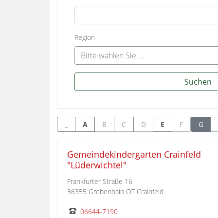
Region
Bitte wählen Sie ...
Suchen
_
A
B
C
D
E
F
G
Gemeindekindergarten Crainfeld
"Lüderwichtel"
Frankfurter Straße 16
36355 Grebenhain OT Crainfeld
06644-7190