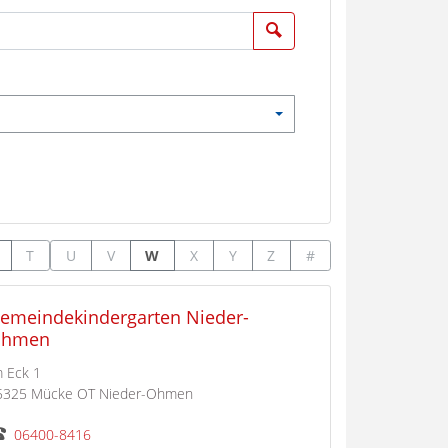
Suchen
T
U
V
W
X
Y
Z
#
emeindekindergarten Nieder-
hmen
m Eck 1
5325 Mücke OT Nieder-Ohmen
06400-8416