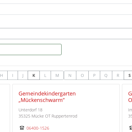
H
I
J
K
L
M
N
O
P
Q
R
S
Gemeindekindergarten
G
„Mückenschwarm“
O
Unterdorf 18
I
35325 Mücke OT Ruppertenrod
3
06400-1526