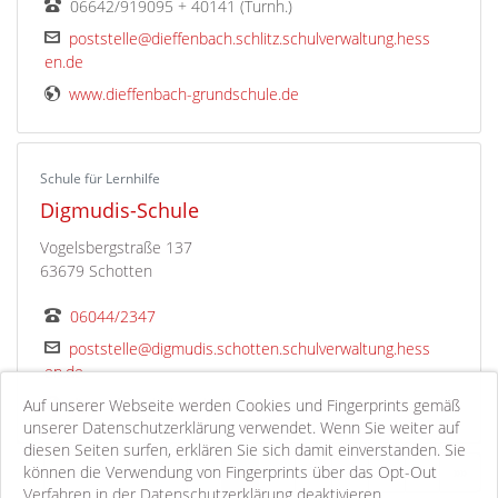
06642/919095 + 40141 (Turnh.)
poststelle@dieffenbach.schlitz.schulverwaltung.hess
en.de
www.dieffenbach-grundschule.de
Schule für Lernhilfe
Digmudis-Schule
Vogelsbergstraße 137
63679 Schotten
06044/2347
poststelle@digmudis.schotten.schulverwaltung.hess
en.de
digmudis-schule-schotten.de
Auf unserer Webseite werden Cookies und Fingerprints gemäß
unserer Datenschutzerklärung verwendet. Wenn Sie weiter auf
diesen Seiten surfen, erklären Sie sich damit einverstanden. Sie
können die Verwendung von Fingerprints über das Opt-Out
1-9 von 41
««
«
1
2
3
4
5
»
»»
Verfahren in der Datenschutzerklärung deaktivieren.