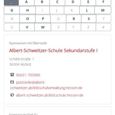
_
A
B
C
D
E
F
G
H
I
J
K
L
M
N
O
P
Q
R
S
T
U
V
W
X
Y
Z
#
Gymnasium mit Oberstufe
Albert-Schweitzer-Schule Sekundarstufe I
Schillerstraße 1
36304 Alsfeld
06631-705900
poststelle@albert-
schweitzer.alsfeld.schulverwaltung.hessen.de
albert-schweitzer.alsfeld.schule.hessen.de
Gymnasium (Sek II.)