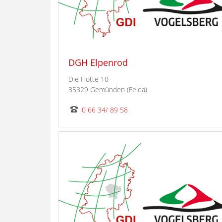
DGH Elpenrod
Die Hotte 10
35329 Gemünden (Felda)
0 66 34/ 89 58