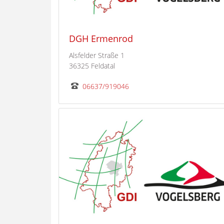
DGH Ermenrod
Alsfelder Straße 1
36325 Feldatal
06637/919046