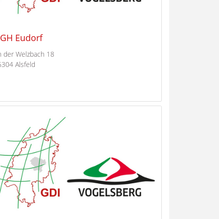
GH Eudorf
n der Welzbach 18
6304 Alsfeld