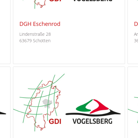
DGH Eschenrod
D
Lindenstraße 28
A
63679 Schotten
3