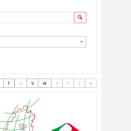
Suchen
T
U
V
W
X
Y
Z
#