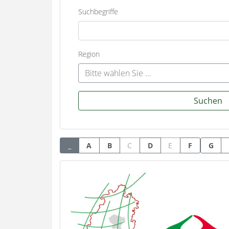
Suchbegriffe
Region
Bitte wählen Sie ...
Suchen
_
A
B
C
D
E
F
G