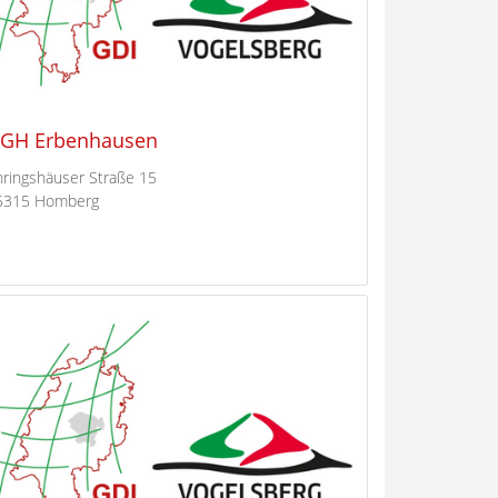
GH Erbenhausen
hringshäuser Straße 15
5315 Homberg