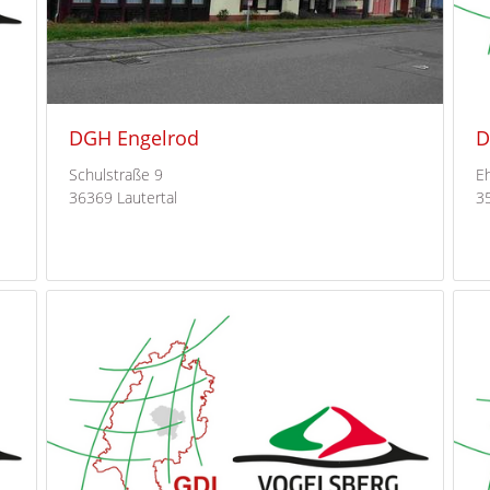
DGH Engelrod
D
Schulstraße 9
E
36369 Lautertal
3