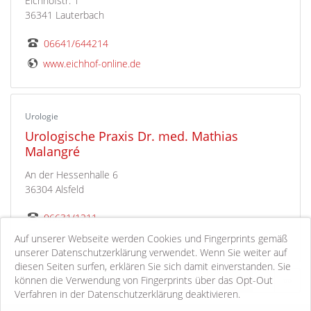
Eichhofstr. 1
36341 Lauterbach
06641/644214
www.eichhof-online.de
Urologie
Urologische Praxis Dr. med. Mathias
Malangré
An der Hessenhalle 6
36304 Alsfeld
06631/1211
www.dr-malangre.de
Auf unserer Webseite werden Cookies und Fingerprints gemäß
unserer Datenschutzerklärung verwendet. Wenn Sie weiter auf
diesen Seiten surfen, erklären Sie sich damit einverstanden. Sie
können die Verwendung von Fingerprints über das Opt-Out
37-44 von 44
««
«
1
2
3
4
5
»
»»
Verfahren in der Datenschutzerklärung deaktivieren.