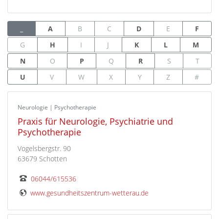
_
A
B
C
D
E
F
G
H
I
J
K
L
M
N
O
P
Q
R
S
T
U
V
W
X
Y
Z
#
Neurologie | Psychotherapie
Praxis für Neurologie, Psychiatrie und
Psychotherapie
Vogelsbergstr. 90
63679 Schotten
06044/615536
www.gesundheitszentrum-wetterau.de