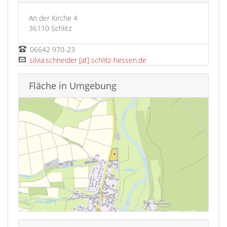
An der Kirche 4
36110 Schlitz
Tel
06642 970-23
E-Mail
silvia.schneider [at] schlitz-hessen.de
Fläche in Umgebung