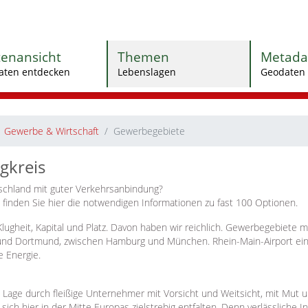
tenansicht
Themen
Metada
aten entdecken
Lebenslagen
Geodaten 
Gewerbe & Wirtschaft
Gewerbegebiete
gkreis
schland mit guter Verkehrsanbindung?
finden Sie hier die notwendigen Informationen zu fast 100 Optionen.
ugheit, Kapital und Platz. Davon haben wir reichlich. Gewerbegebiete m
 und Dortmund, zwischen Hamburg und München. Rhein-Main-Airport ei
e Energie.
 Lage durch fleißige Unternehmer mit Vorsicht und Weitsicht, mit Mut u
ch hier in der Mitte Europas zielstrebig entfalten. Denn verlässliche 