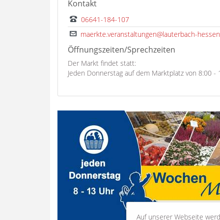
Kontakt
06641-184-107
maerkte.veranstaltungen@lauterbach-hessen
Öffnungszeiten/Sprechzeiten
Der Markt findet statt:
Jeden Donnerstag auf dem Marktplatz von 8:00 - 
Auf unserer Webseite werd