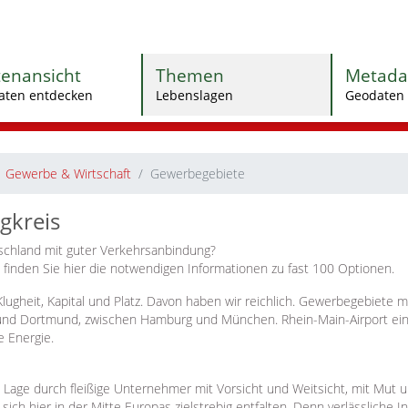
tenansicht
Themen
Metada
aten entdecken
Lebenslagen
Geodaten 
Gewerbe & Wirtschaft
Gewerbegebiete
gkreis
schland mit guter Verkehrsanbindung?
finden Sie hier die notwendigen Informationen zu fast 100 Optionen.
ugheit, Kapital und Platz. Davon haben wir reichlich. Gewerbegebiete m
 und Dortmund, zwischen Hamburg und München. Rhein-Main-Airport ei
e Energie.
 Lage durch fleißige Unternehmer mit Vorsicht und Weitsicht, mit Mut u
ch hier in der Mitte Europas zielstrebig entfalten. Denn verlässliche 