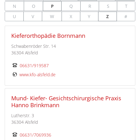
N
O
P
Q
R
S
T
U
V
W
X
Y
Z
#
Kieferorthopädie Bornmann
Schwabenröder Str. 14
36304 Alsfeld
06631/919587
www.kfo-alsfeld.de
Mund- Kiefer- Gesichtschirurgische Praxis
Hanno Brinkmann
Lutherstr. 3
36304 Alsfeld
06631/7069936