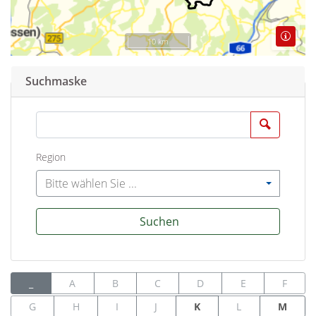
10 km
Suchmaske
Suchen
Region
Bitte wählen Sie ...
Suchen
_
A
B
C
D
E
F
G
H
I
J
K
L
M